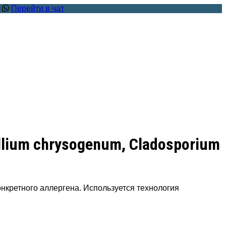
.
Перейти в чат
llium chrysogenum, Cladosporium
нкретного аллергена. Используется технология