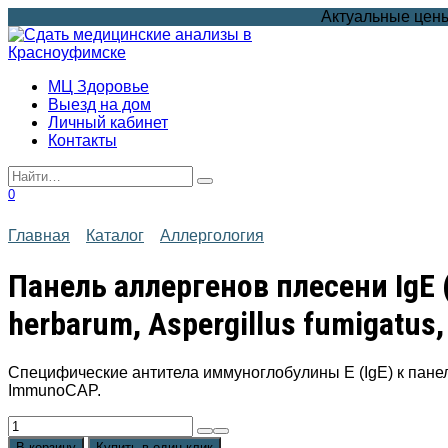
Перейти
Актуальные цены
к
содержанию
МЦ Здоровье
Выезд на дом
Личный кабинет
Контакты
Search
for:
0
Главная
Каталог
Аллергология
Панель аллергенов плесени IgE 
herbarum, Aspergillus fumigatus, 
Специфические антитела иммуноглобулины Е (IgE) к пане
ImmunoCAP.
Количество
товара
В корзину
Купить в один клик