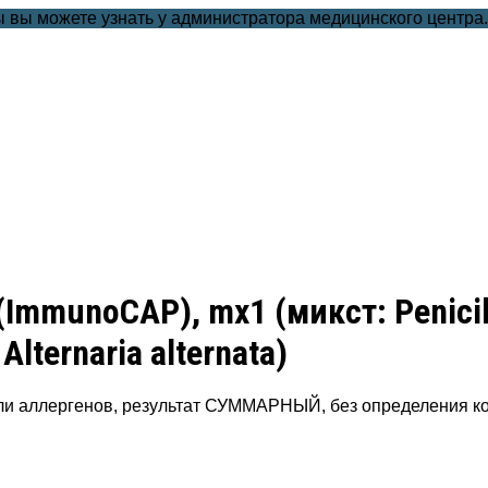
 вы можете узнать у администратора медицинского центра
(ImmunoCAP), mx1 (микст: Penici
Alternaria alternata)
ли аллергенов, результат СУММАРНЫЙ, без определения ко