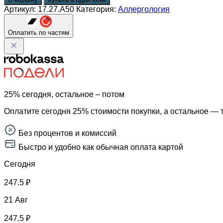
Панель
Артикул:
17.27.A50
Категория:
Аллергология
аллергенов
плесени
IgE
Оплатить по частям
(ImmunoCAP),
mx1
(микст:
Penicillium
chrysogenum,
Cladosporium
25% сегодня, остальное – потом
herbarum,
Aspergillus
Оплатите сегодня 25% стоимости покупки, а остальное — 
fumigatus,
Alternaria
alternata)
Без процентов и комиссий
Быстро и удобно как обычная оплата картой
Сегодня
247.5 ₽
21 Авг
247.5 ₽