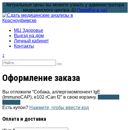
Перейти
Актуальные цены вы можете узнать у администратора
к
медицинского центра.
Перейти в чат
содержанию
МЦ Здоровье
Выезд на дом
Личный кабинет
Контакты
1
Search
for:
Оформление заказа
Вы отложили “Собака, аллергокомпонент IgE
(ImmunoCAP), e102 rCan f2” в свою корзину.
Просмотр
корзины
Есть купон?
Нажмите, чтобы ввести код
Оплата и доставка