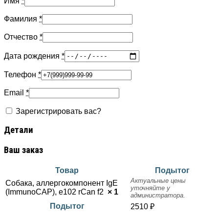
Имя
*
Фамилия
*
Отчество
*
Дата рождения
*
Телефон
*
Email
*
Зарегистрировать вас?
Детали
Ваш заказ
Товар
Подытог
Актуальные цены
Собака, аллергокомпонент IgE
уточняйте у
(ImmunoCAP), e102 rCan f2
× 1
администратора.
Подытог
2510
₽