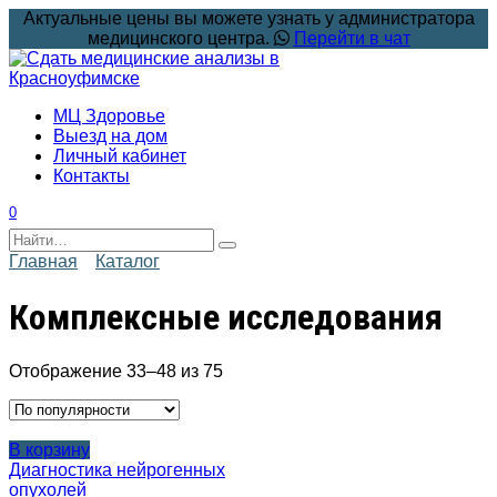
Перейти
Актуальные цены вы можете узнать у администратора
к
медицинского центра.
Перейти в чат
содержанию
МЦ Здоровье
Выезд на дом
Личный кабинет
Контакты
0
Search
for:
Главная
Каталог
Комплексные исследования
Сортировка:
Отображение 33–48 из 75
по
популярности
В корзину
Диагностика нейрогенных
опухолей