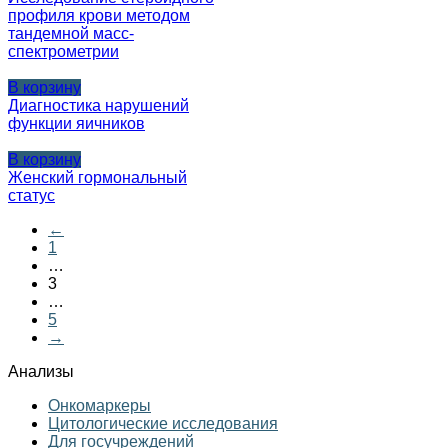
профиля крови методом
тандемной масс-
спектрометрии
В корзину
Диагностика нарушений
функции яичников
В корзину
Женский гормональный
статус
←
1
…
3
…
5
→
Анализы
Онкомаркеры
Цитологические исследования
Для госучреждений