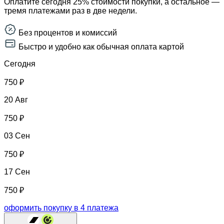
Оплатите сегодня 25% стоимости покупки, а остальное —
индекс,
тремя платежами раз в две недели.
иммунорегуляторный
индекс.Включает
анализ
Без процентов и комиссий
крови
Быстро и удобно как обычная оплата картой
с
лейкоцитарной
Сегодня
формулой)
750 ₽
20 Авг
750 ₽
03 Сен
750 ₽
17 Сен
750 ₽
оформить покупку в 4 платежа