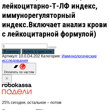
лейкоцитарно-Т-ЛФ индекс,
иммунорегуляторный
индекс.Включает анализ крови
с лейкоцитарной формулой)
Количество
товара
В корзину
Купить в один клик
Иммунограмма
Артикул:
10.0.D4.202
Категория:
Иммунологические
базовая
исследования
(CD3,
CD3/4,
CD3/8,
Оплатить по частям
CD19,
CD16/56,
CD3/16/56,
CD3/HLA-
DR,
лейкоцитарно-
25% сегодня, остальное – потом
Т-
ЛФ