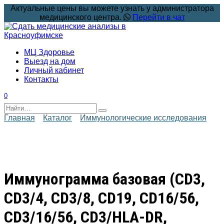
Перейти
Актуальные цены вы можете узнать у администратора
к
медицинского центра.
Перейти в чат
содержанию
МЦ Здоровье
Выезд на дом
Личный кабинет
Контакты
0
Search
for:
Главная
Каталог
Иммунологические исследования
Иммунограмма базовая (CD3,
CD3/4, CD3/8, CD19, CD16/56,
CD3/16/56, CD3/HLA-DR,