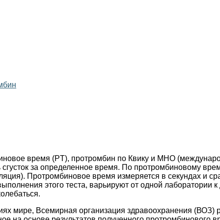
омбин
биновое время (PT), протромбин по Квику и МНО (междуна
 сгусток за определенное время. По протромбиновому врем
уляция). Протромбиновое время измеряется в секундах и с
ыполнения этого теста, варьируют от одной лаборатории к 
колебаться.
риях мире, Всемирная организация здравоохранения (ВОЗ)
ое на основе результатов полученного протромбинового в