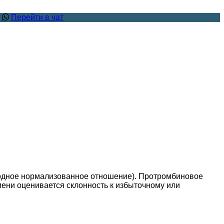
.
Перейти в чат
родное нормализованное отношение). Протромбиновое
ени оценивается склонность к избыточному или