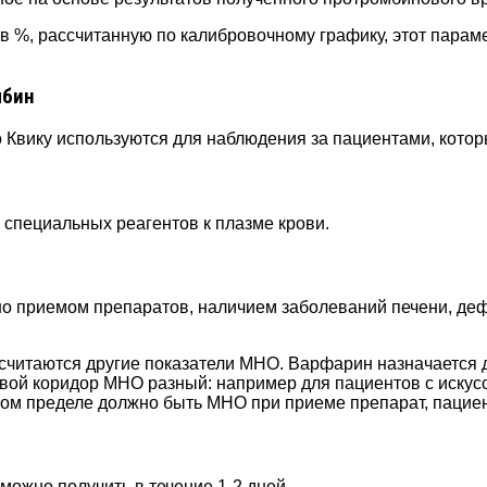
в %, рассчитанную по калибровочному графику, этот парам
мбин
Квику используются для наблюдения за пациентами, котор
 специальных реагентов к плазме крови.
о приемом препаратов, наличием заболеваний печени, де
таются другие показатели МНО. Варфарин назначается для
евой коридор МНО разный: например для пациентов с искус
аком пределе должно быть МНО при приеме препарат, пацие
можно получить в течение 1-2 дней.