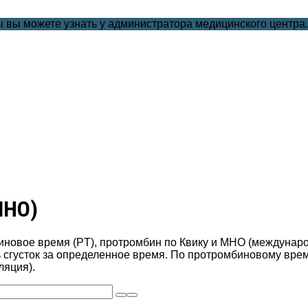
 вы можете узнать у администратора медицинского центра
МНО)
биновое время (PT), протромбин по Квику и МНО (междуна
 сгусток за определенное время. По протромбиновому врем
ляция).