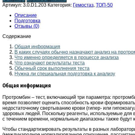
Артикул:
3.0.D1.203
Категория:
Гемостаз
,
ТОП-50
Описание
Подготовка
Отзывы (0)
Содержание
Общая информация
В каких случаях обычно назначают анализ на протр
Что именно определяется в процессе анализа
Что означают результаты теста
Обычный срок выполнения теста
Нужна ли специальная подготовка к анализу
Общая информация
Протромбин – тест, включающий три параметра: протром
время позволяет оценить способность крови формировать
недостаточному свертыванию крови (гипер- или гипокоаг
здоровых людей. Поскольку реагенты, используемые для в
с течением времени, нормальные диапазоны также будут 
Чтобы стандартизировать результаты в разных лаборато
(международное нормализованное отношение, рассчитанн