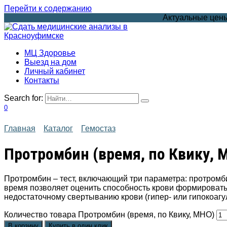
Перейти к содержанию
Актуальные цены
МЦ Здоровье
Выезд на дом
Личный кабинет
Контакты
Search for:
0
Главная
Каталог
Гемостаз
Протромбин (время, по Квику, 
Протромбин – тест, включающий три параметра: протром
время позволяет оценить способность крови формировать
недостаточному свертыванию крови (гипер- или гипокоагу
Количество товара Протромбин (время, по Квику, МНО)
В корзину
Купить в один клик