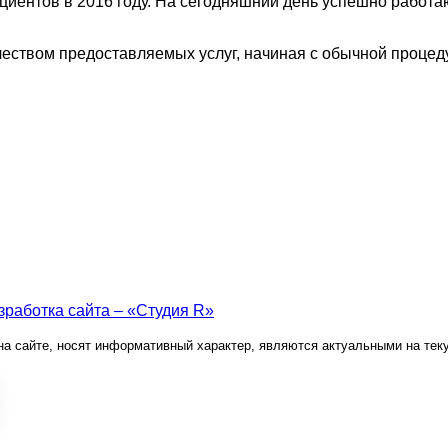
циентов в 2016 году. На сегодняшний день успешно работа
чеством предоставляемых услуг, начиная с обычной процед
зработка сайта – «Студия R»
е на сайте, носят информативный характер, являются актуальными на те