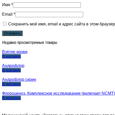
Имя
*
Email
*
Сохранить моё имя, email и адрес сайта в этом брауз
Недавно просмотренные товары
Взятие крови
В корзину
Андрофлор
В корзину
Андрофлор скрин
В корзину
Флороценоз. Комплексное исследование (включает NCMT)
В корзину