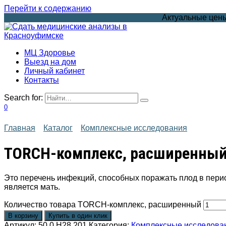
Перейти к содержанию
Актуальные цены
МЦ Здоровье
Выезд на дом
Личный кабинет
Контакты
Search for:
0
Главная
Каталог
Комплексные исследования
TORCH-комплекс, расширенны
Это перечень инфекций, способных поражать плод в пери
является мать.
Количество товара TORCH-комплекс, расширенный
В корзину
Купить в один клик
Артикул:
50.0.H28.201
Категория:
Комплексные исследова