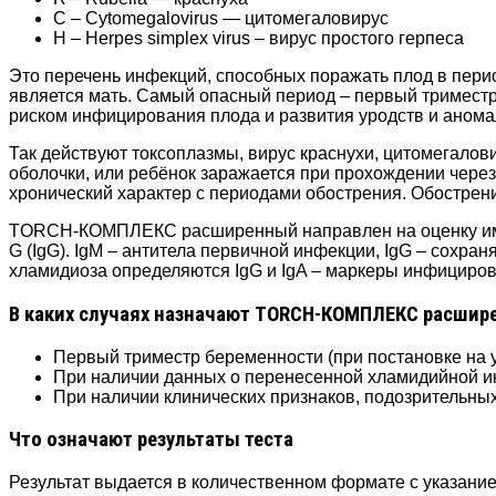
C – Cytomegalovirus — цитомегаловирус
H – Herpes simplex virus – вирус простого герпеса
Это перечень инфекций, способных поражать плод в пери
является мать. Самый опасный период – первый триместр
риском инфицирования плода и развития уродств и анома
Так действуют токсоплазмы, вирус краснухи, цитомегало
оболочки, или ребёнок заражается при прохождении через
хронический характер с периодами обострения. Обострен
TORCH-КОМПЛЕКС расширенный направлен на оценку иммун
G (IgG). IgM – антитела первичной инфекции, IgG – сохра
хламидиоза определяются IgG и IgA – маркеры инфициров
В каких случаях назначают TORCH-КОМПЛЕКС расши
Первый триместр беременности (при постановке на у
При наличии данных о перенесенной хламидийной 
При наличии клинических признаков, подозрительны
Что означают результаты теста
Результат выдается в количественном формате с указан