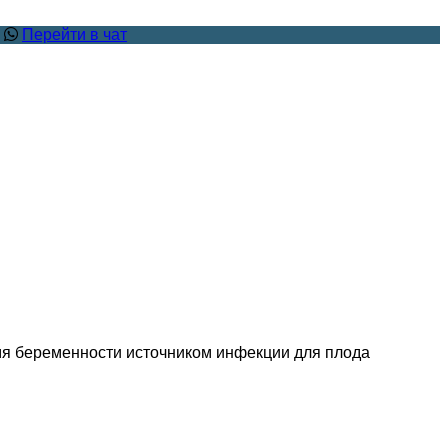
.
Перейти в чат
емя беременности источником инфекции для плода