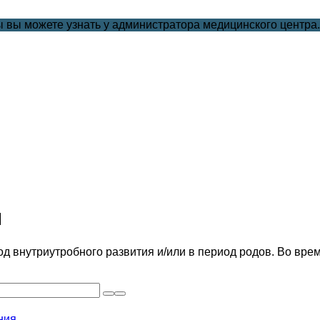
 вы можете узнать у администратора медицинского центра
й
од внутриутробного развития и/или в период родов. Во вр
ния