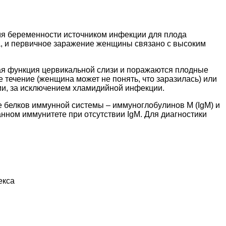
емя беременности источником инфекции для плода
а, и первичное заражение женщины связано с высоким
ная функция цервикальной слизи и поражаются плодные
течение (женщина может не понять, что заразилась) или
ии, за исключением хламидийной инфекции.
 белков иммунной системы – иммуноглобулинов M (IgM) и
анном иммунитете при отсутствии IgM. Для диагностики
екса