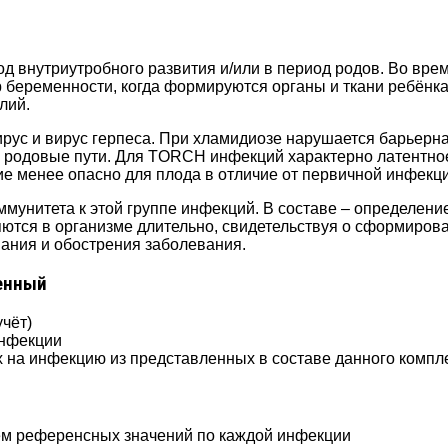
од внутриутробного развития и/или в период родов. Во вр
 беременности, когда формируются органы и ткани ребёнк
лий.
вирус и вирус герпеса. При хламидиозе нарушается барьер
 родовые пути. Для TORCH инфекций характерно латентное 
ие менее опасно для плода в отличие от первичной инфекц
итета к этой группе инфекций. В составе – определение
няются в организме длительно, свидетельствуя о сформиров
ания и обострения заболевания.
ренный
чёт)
инфекции
х на инфекцию из представленных в составе данного компл
ием референсных значений по каждой инфекции